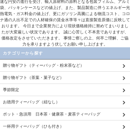
速な円安の進行を受け、輸入原材料の原料となる包装フィルム、アルミ
袋、パッキンケースなどの値上げ、また、製品製造に伴うエネルギー光
熱電気・ガス料金の値上げ、更にガソリン高騰による物流コスト、コロ
ナ過の人出不足での人材確保の賃金水準等々は直接製造原価に反映して
おります。 今日まで企業努力により現状価格維持に努めてまいりまし
たが大変厳しい状況であります。 誠に心苦しく不本意でありますが、
価格改定をさせていただきます。 事情ご察しの上、何卒ご理解、ご協
力を承りますよう伏してお願い申し上げます。
カテゴリーから探す
贈り物ギフト（ティーバッグ・粉末茶など）
贈り物ギフト（茶葉・菓子など）
季節限定
お徳用ティーバッグ（紐なし）
ポット・急須用 日本茶・健康茶・麦茶ティーバッグ
一杯用ティーバッグ（ひも付き）