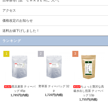
日本茶専門店 ＣＨＡＳＥＮについて
アクセス
価格改定のお知らせ
送料お値下げしました！
ランキング
1
2
3
野草茶 ティーバッグ 32
黒豆麦茶 ティーバ
ちょっと贅沢な高
p
ッグ 45p
級水出し煎茶 ティーバ
1,720円(内税)
1,785円(内税)
ッグ 13p
1,755円(内税)