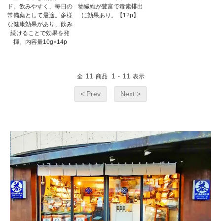
ド。飲みやすく、毎日の
物繊維が豊富で毒素排出
常備薬として最適。多様
に効果あり。【12p】
な健康効果があり、飲み
続けることで効果を発
揮。内容量10g×14p
11
1
11
全
商品
-
表示
< Prev
Next >