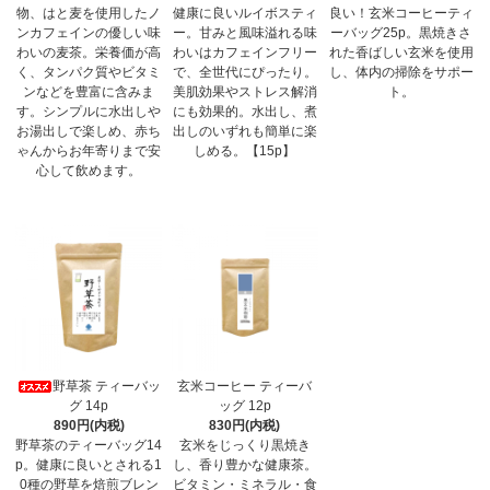
物、はと麦を使用したノ
健康に良いルイボスティ
良い！玄米コーヒーティ
ンカフェインの優しい味
ー。甘みと風味溢れる味
ーバッグ25p。黒焼きさ
わいの麦茶。栄養価が高
わいはカフェインフリー
れた香ばしい玄米を使用
く、タンパク質やビタミ
で、全世代にぴったり。
し、体内の掃除をサポー
ンなどを豊富に含みま
美肌効果やストレス解消
ト。
す。シンプルに水出しや
にも効果的。水出し、煮
お湯出しで楽しめ、赤ち
出しのいずれも簡単に楽
ゃんからお年寄りまで安
しめる。【15p】
心して飲めます。
野草茶 ティーバッ
玄米コーヒー ティーバ
グ 14p
ッグ 12p
890円(内税)
830円(内税)
野草茶のティーバッグ14
玄米をじっくり黒焼き
p。健康に良いとされる1
し、香り豊かな健康茶。
0種の野草を焙煎ブレン
ビタミン・ミネラル・食