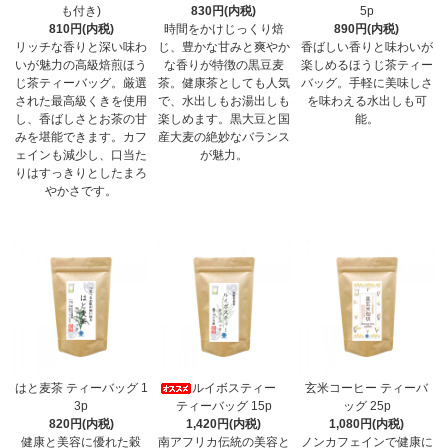
も付き)
830円(内税)
5p
810円(内税)
時間をかけじっくり焙
890円(内税)
リッチな香りと深い味わ
じ、豊かな甘みと爽やか
香ばしい香りと味わいが
いが魅力の高級焙煎ほう
な香りが特徴の黒豆麦
楽しめるほうじ茶ティー
じ茶ティーバッグ。厳選
茶。健康茶としても人気
バッグ。手軽に美味しさ
された最高級くきを使用
で、水出しもお湯出しも
を味わえる水出しも可
し、香ばしさとお茶の甘
楽しめます。黒大豆と国
能。
みを堪能できます。カフ
産大麦の絶妙なバランス
ェインも減少し、口当た
が魅力。
りはすっきりとしたまろ
やかさです。
はと麦茶 ティーバッグ 1
ルイボスティー
玄米コーヒー ティーバ
3p
ティーバッグ 15p
ッグ 25p
820円(内税)
1,420円(内税)
1,080円(内税)
健康と美容に優れた穀
南アフリカ伝統の美容と
ノンカフェインで健康に