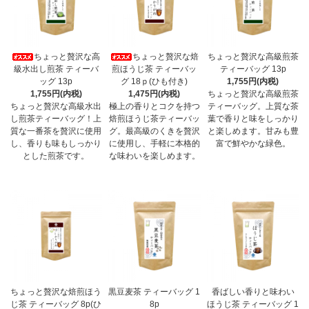
ちょっと贅沢な高
ちょっと贅沢な焙
ちょっと贅沢な高級煎茶
級水出し煎茶 ティーバ
煎ほうじ茶 ティーバッ
ティーバッグ 13p
ッグ 13p
グ 18ｐ(ひも付き)
1,755円(内税)
1,755円(内税)
1,475円(内税)
ちょっと贅沢な高級煎茶
ちょっと贅沢な高級水出
極上の香りとコクを持つ
ティーバッグ。上質な茶
し煎茶ティーバッグ！上
焙煎ほうじ茶ティーバッ
葉で香りと味をしっかり
質な一番茶を贅沢に使用
グ。最高級のくきを贅沢
と楽しめます。甘みも豊
し、香りも味もしっかり
に使用し、手軽に本格的
富で鮮やかな緑色。
とした煎茶です。
な味わいを楽しめます。
ちょっと贅沢な焙煎ほう
黒豆麦茶 ティーバッグ 1
香ばしい香りと味わい
じ茶 ティーバッグ 8p(ひ
8p
ほうじ茶 ティーバッグ 1