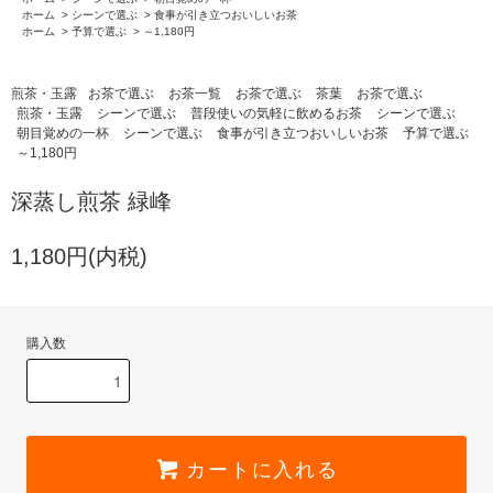
ホーム
>
シーンで選ぶ
>
食事が引き立つおいしいお茶
ホーム
>
予算で選ぶ
>
～1,180円
煎茶・玉露
お茶で選ぶ
お茶一覧
お茶で選ぶ
茶葉
お茶で選ぶ
煎茶・玉露
シーンで選ぶ
普段使いの気軽に飲めるお茶
シーンで選ぶ
朝目覚めの一杯
シーンで選ぶ
食事が引き立つおいしいお茶
予算で選ぶ
～1,180円
深蒸し煎茶 緑峰
1,180円(内税)
購入数
カートに入れる