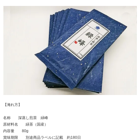
【淹れ方】
名称 深蒸し煎茶 緑峰
原材料名 緑茶（国産）
内容量 80g
賞味期限 別途商品ラベルに記載 約180日