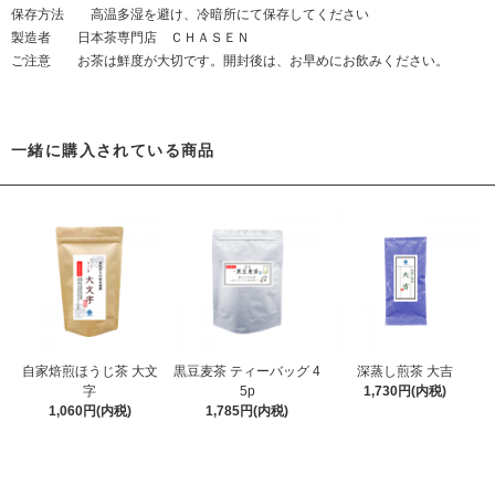
保存方法 高温多湿を避け、冷暗所にて保存してください
製造者 日本茶専門店 ＣＨＡＳＥＮ
ご注意 お茶は鮮度が大切です。開封後は、お早めにお飲みください。
一緒に購入されている商品
自家焙煎ほうじ茶 大文
黒豆麦茶 ティーバッグ 4
深蒸し煎茶 大吉
字
5p
1,730円(内税)
1,060円(内税)
1,785円(内税)