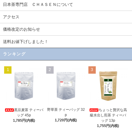
日本茶専門店 ＣＨＡＳＥＮについて
アクセス
価格改定のお知らせ
送料お値下げしました！
ランキング
1
2
3
野草茶 ティーバッグ 32
黒豆麦茶 ティーバ
ちょっと贅沢な高
p
ッグ 45p
級水出し煎茶 ティーバ
1,720円(内税)
1,785円(内税)
ッグ 13p
1,755円(内税)