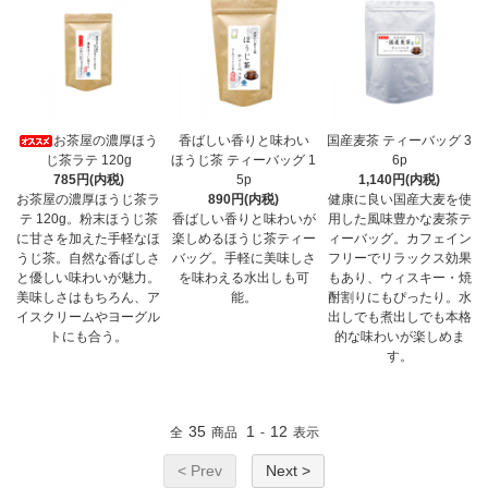
お茶屋の濃厚ほう
香ばしい香りと味わい
国産麦茶 ティーバッグ 3
じ茶ラテ 120g
ほうじ茶 ティーバッグ 1
6p
785円(内税)
5p
1,140円(内税)
お茶屋の濃厚ほうじ茶ラ
890円(内税)
健康に良い国産大麦を使
テ 120g。粉末ほうじ茶
香ばしい香りと味わいが
用した風味豊かな麦茶テ
に甘さを加えた手軽なほ
楽しめるほうじ茶ティー
ィーバッグ。カフェイン
うじ茶。自然な香ばしさ
バッグ。手軽に美味しさ
フリーでリラックス効果
と優しい味わいが魅力。
を味わえる水出しも可
もあり、ウィスキー・焼
美味しさはもちろん、ア
能。
酎割りにもぴったり。水
イスクリームやヨーグル
出しでも煮出しでも本格
トにも合う。
的な味わいが楽しめま
す。
35
1
12
全
商品
-
表示
< Prev
Next >