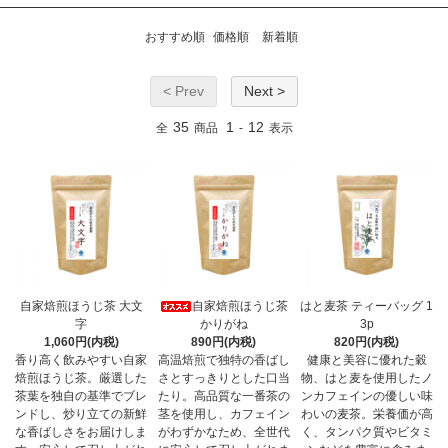
おすすめ順
価格順
新着順
< Prev
Next >
35
1
12
全
商品
-
表示
自家焙煎ほうじ茶 大文
自家焙煎ほうじ茶
はと麦茶 ティーバッグ 1
字
かりがね
3p
1,060円(内税)
890円(内税)
820円(内税)
香り高く飲みやすい自家
高温焙煎で独特の香ばし
健康と美容に優れた穀
焙煎ほうじ茶。厳選した
さとすっきりとした口当
物、はと麦を使用したノ
茶葉を独自の基準でブレ
たり。高品質な一番茶の
ンカフェインの優しい味
ンドし、炒り立ての新鮮
茎を使用し、カフェイン
わいの麦茶。栄養価が高
な香ばしさをお届けしま
がわずかなため、全世代
く、タンパク質やビタミ