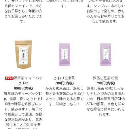
す。安心して召し上がれ
に安心して召し上がれま
ンなどを豊富に含みま
る低カフェインで、小さ
す。
す。シンプルに水出しや
なお子様からご年配の方
お湯出しで楽しめ、赤ち
までお楽しみいただけま
ゃんからお年寄りまで安
す。
心して飲めます。
野草茶 ティーバッ
かおり玄米茶
深蒸し煎茶 松陰
グ 14p
780円(内税)
790円(内税)
890円(内税)
かおり玄米茶は、深蒸し
深蒸し煎茶 松陰: しっか
野草茶のティーバッグ14
茶と香る玄米のコラボが
りとした渋みのある味わ
p。健康に良いとされる1
スッキリ味わえるお茶で
いの、日本茶専門店CHA
0種の野草を焙煎ブレン
す。詳細はこちら！
SENの煎茶。水色も鮮や
ド。飲みやすく、毎日の
かな緑色で簡単にいれら
常備薬として最適。多様
れます。
な健康効果があり、飲み
続けることで効果を発