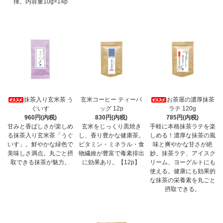
揮。内容量10g×14p
抹茶入り玄米茶 う
玄米コーヒー ティーバ
お茶屋の濃厚抹茶
ぐいす
ッグ 12p
ラテ 120g
960円(内税)
830円(内税)
785円(内税)
甘みと香ばしさが楽しめ
玄米をじっくり黒焼き
手軽に本格抹茶ラテを楽
る抹茶入り玄米茶「うぐ
し、香り豊かな健康茶。
しめる！濃厚な抹茶の風
いす」。鮮やかな緑色で
ビタミン・ミネラル・食
味と爽やかな甘さが絶
美味しさ満点。丸ごと摂
物繊維が豊富で毒素排出
妙。抹茶ラテ、アイスク
取できる抹茶が魅力。
に効果あり。【12p】
リーム、ヨーグルトにも
使える。健康にも効果的
な抹茶の栄養素を丸ごと
摂取できる。