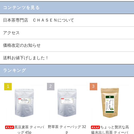
コンテンツを見る
日本茶専門店 ＣＨＡＳＥＮについて
アクセス
価格改定のお知らせ
送料お値下げしました！
ランキング
1
2
3
野草茶 ティーバッグ 32
黒豆麦茶 ティーバ
ちょっと贅沢な高
p
ッグ 45p
級水出し煎茶 ティーバ