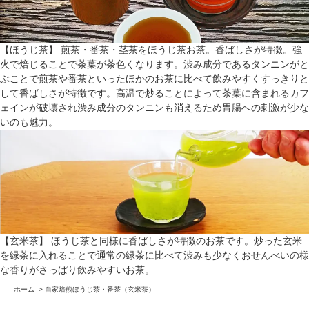
【ほうじ茶】 煎茶・番茶・茎茶をほうじ茶お茶。香ばしさが特徴。強
火で焙じることで茶葉が茶色くなります。渋み成分であるタンニンがと
ぶことで煎茶や番茶といったほかのお茶に比べて飲みやすくすっきりと
して香ばしさが特徴です。高温で炒ることによって茶葉に含まれるカフ
ェインが破壊され渋み成分のタンニンも消えるため胃腸への刺激が少な
いのも魅力。
【玄米茶】 ほうじ茶と同様に香ばしさが特徴のお茶です。炒った玄米
を緑茶に入れることで通常の緑茶に比べて渋みも少なくおせんべいの様
な香りがさっぱり飲みやすいお茶。
ホーム
>
自家焙煎ほうじ茶・番茶（玄米茶）