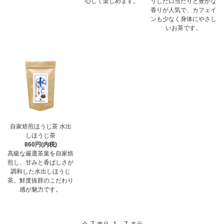
心して楽しめます。
リした口当たりと豊かな
香りが人気で、カフェイ
ンも少なく身体にやさし
いお茶です。
自家焙煎ほうじ茶 水出
しほうじ茶
860円(内税)
高級な厳選茶葉を自家焙
煎し、甘みと香ばしさが
調和した水出しほうじ
茶。鮮度抜群のこだわり
感が魅力です。
7
1
7