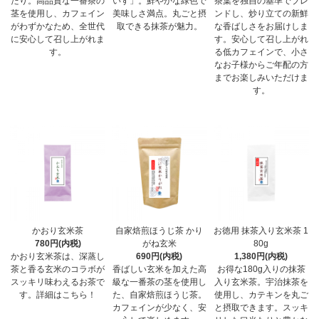
たり。高品質な一番茶の
いす」。鮮やかな緑色で
茶葉を独自の基準でブレ
茎を使用し、カフェイン
美味しさ満点。丸ごと摂
ンドし、炒り立ての新鮮
がわずかなため、全世代
取できる抹茶が魅力。
な香ばしさをお届けしま
に安心して召し上がれま
す。安心して召し上がれ
す。
る低カフェインで、小さ
なお子様からご年配の方
までお楽しみいただけま
す。
かおり玄米茶
自家焙煎ほうじ茶 かり
お徳用 抹茶入り玄米茶 1
780円(内税)
がね玄米
80g
かおり玄米茶は、深蒸し
690円(内税)
1,380円(内税)
茶と香る玄米のコラボが
香ばしい玄米を加えた高
お得な180g入りの抹茶
スッキリ味わえるお茶で
級な一番茶の茎を使用し
入り玄米茶。宇治抹茶を
す。詳細はこちら！
た、自家焙煎ほうじ茶。
使用し、カテキンを丸ご
カフェインが少なく、安
と摂取できます。スッキ