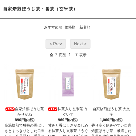
自家焙煎ほうじ茶・番茶（玄米茶）
おすすめ順
価格順
新着順
< Prev
Next >
7
1
7
全
商品
-
表示
自家焙煎ほうじ茶
抹茶入り玄米茶 う
自家焙煎ほうじ茶 大文
かりがね
ぐいす
字
890円(内税)
960円(内税)
1,060円(内税)
高温焙煎で独特の香ばし
甘みと香ばしさが楽しめ
香り高く飲みやすい自家
さとすっきりとした口当
る抹茶入り玄米茶「うぐ
焙煎ほうじ茶。厳選した