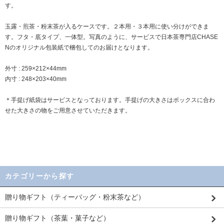
す。
玉露・煎茶・粉末茶が入るケースです。２本用・３本用に使い分けができま
す。フタ・底タイプ、一体型。写真のように、サービスで日本茶専門店CHASE
Nのオリジナル包装紙で梱包してのお届けとなります。
外寸 : 259×212×44mm
内寸 : 248×203×40mm
＊手提げ紙袋はサービスとなっております。手提げの大きさはボックスに合わ
せた大きさの物をご用意させていただきます。
カテゴリーから探す
贈り物ギフト（ティーバッグ・粉末茶など）
贈り物ギフト（茶葉・菓子など）