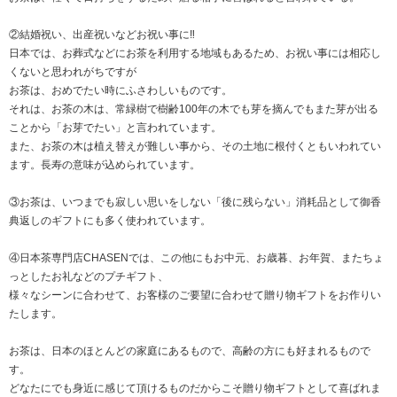
②結婚祝い、出産祝いなどお祝い事に‼
日本では、お葬式などにお茶を利用する地域もあるため、お祝い事には相応し
くないと思われがちですが
お茶は、おめでたい時にふさわしいものです。
それは、お茶の木は、常緑樹で樹齢100年の木でも芽を摘んでもまた芽が出る
ことから「お芽でたい」と言われています。
また、お茶の木は植え替えが難しい事から、その土地に根付くともいわれてい
ます。長寿の意味が込められています。
③お茶は、いつまでも寂しい思いをしない「後に残らない」消耗品として御香
典返しのギフトにも多く使われています。
④日本茶専門店CHASENでは、この他にもお中元、お歳暮、お年賀、またちょ
っとしたお礼などのプチギフト、
様々なシーンに合わせて、お客様のご要望に合わせて贈り物ギフトをお作りい
たします。
お茶は、日本のほとんどの家庭にあるもので、高齢の方にも好まれるもので
す。
どなたにでも身近に感じて頂けるものだからこそ贈り物ギフトとして喜ばれま