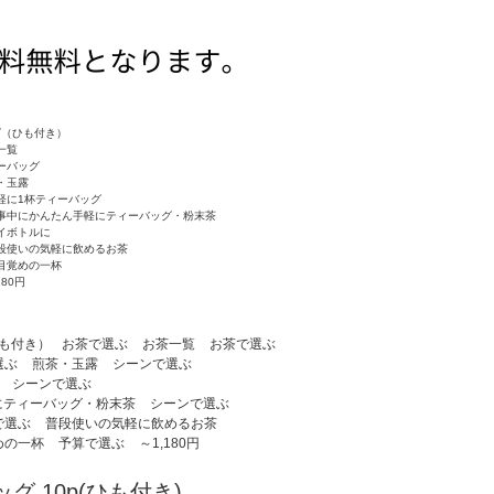
グ（ひも付き）
一覧
ーバッグ
・玉露
軽に1杯ティーバッグ
事中にかんたん手軽にティーバッグ・粉末茶
イボトルに
段使いの気軽に飲めるお茶
目覚めの一杯
180円
も付き）
お茶で選ぶ
お茶一覧
お茶で選ぶ
選ぶ
煎茶・玉露
シーンで選ぶ
シーンで選ぶ
にティーバッグ・粉末茶
シーンで選ぶ
で選ぶ
普段使いの気軽に飲めるお茶
めの一杯
予算で選ぶ
～1,180円
グ 10p(ひも付き)