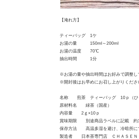
【淹れ方】
ティーバッグ 1ケ
お湯の量 150ml～200ml
お湯の温度 70℃
抽出時間 1分
※お湯の量や抽出時間はお好みで調整し
※開封後はお早めにお召し上がりくださ
名称 煎茶 ティーバッグ 10ｐ（ひ
原材料名 緑茶（国産）
内容量 2ｇ×10ｐ
賞味期限 別途商品ラベルに記載 約1
保存方法 高温多湿を避け、冷暗所に
製造者 日本茶専門店 ＣＨＡＳＥＮ