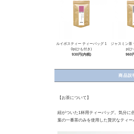
ルイボスティー ティーバッグ 1
ジャスミン茶 
0p(ひも付き)
p(ひ
930円(内税)
960
商品説
【お茶について】
紐がついた1杯用ティーバッグ。気分に
葉の一番茶のみを使用した贅沢なティー