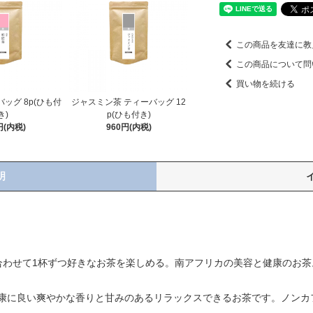
この商品を友達に教
この商品について問
買い物を続ける
ッグ 8p(ひも付
ジャスミン茶 ティーバッグ 12
き)
p(ひも付き)
円(内税)
960円(内税)
明
合わせて1杯ずつ好きなお茶を楽しめる。南アフリカの美容と健康のお
康に良い爽やかな香りと甘みのあるリラックスできるお茶です。ノンカ