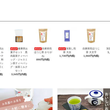
茶お
健康茶お
自家焙煎
深蒸し煎
自家焙煎ほうじ
深
 ル
菓子セット 黒
ほうじ茶 かりが
茶 大吉
茶 大文字
1
ーテ
烏龍茶ティーバ
ね
1,730円(内税)
1,060円(内税)
・和
ッグ・ジャスミ
890円(内税)
バッ
ン茶ティーバッ
茶ミ
グ・抹茶ミルク
ト
セット
税)
3,045円(内税)