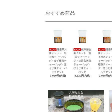
おすすめ商品
健康茶お
健康茶お
健康
菓子セット 黒
菓子セット 煎
菓子セット
玄米ティーバッ
茶ティーバッ
イボスティ
グ・ゆず緑茶テ
グ・抹茶玄米茶
ィーバッグ
ィーバッグ・ほ
ティーバッグ・
紅茶ティー
うじ茶ティーバ
ほうじ茶ティー
グ・ほうじ
ッグセット
バッグ
ルクセッ
3,060円(内税)
3,220円(内税)
2,995円(内