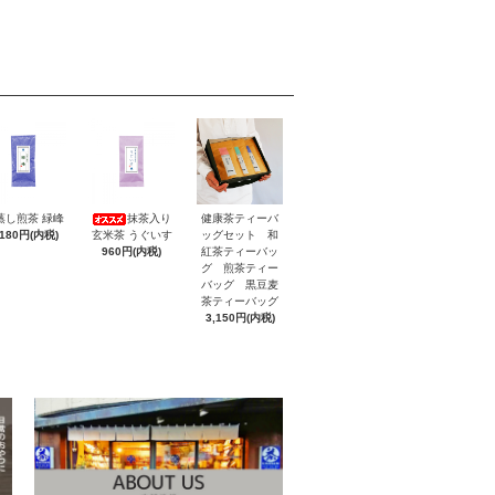
蒸し煎茶 緑峰
抹茶入り
健康茶ティーバ
,180円(内税)
玄米茶 うぐいす
ッグセット 和
960円(内税)
紅茶ティーバッ
グ 煎茶ティー
バッグ 黒豆麦
茶ティーバッグ
3,150円(内税)