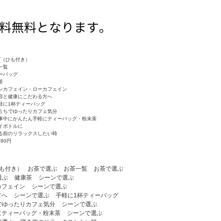
グ（ひも付き）
一覧
ーバッグ
茶
ンカフェイン・ローカフェイン
容と健康にこだわる方へ
軽に1杯ティーバッグ
うちでゆったりカフェ気分
事中にかんたん手軽にティーバッグ・粉末茶
イボトルに
る前のリラックスしたい時
180円
も付き）
お茶で選ぶ
お茶一覧
お茶で選ぶ
選ぶ
健康茶
シーンで選ぶ
カフェイン
シーンで選ぶ
方へ
シーンで選ぶ
手軽に1杯ティーバッグ
でゆったりカフェ気分
シーンで選ぶ
にティーバッグ・粉末茶
シーンで選ぶ