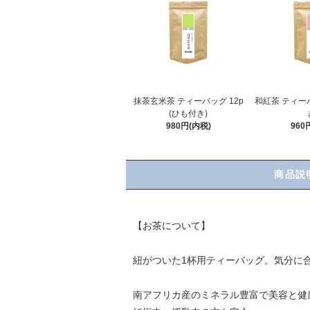
抹茶玄米茶 ティーバッグ 12p
和紅茶 ティーバ
(ひも付き)
980円(内税)
960
商品説
【お茶について】
紐がついた1杯用ティーバッグ。気分に
南アフリカ産のミネラル豊富で美容と健