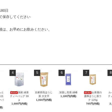
80日
て保存してください
後は、お早めにお飲みください。
4
5
6
7
8
っと
国産 緑茶
自家焙煎ほうじ
深蒸し煎茶 緑峰
お茶屋の
ル
水出
ティーバッグ 39
茶 大文字
1,180円(内税)
濃厚ほうじ茶ラ
テ
ーバ
p
1,060円(内税)
テ 120g
1,680円(内税)
785円(内税)
2
税)