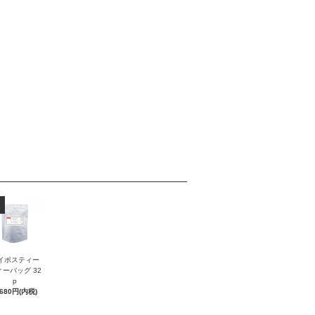
イボスティー
ィーバッグ 32
p
,680円(内税)