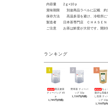
内容量 2ｇ×10ｐ
賞味期限 別途商品ラベルに記載 約1
保存方法 高温多湿を避け、冷暗所に
製造者 日本茶専門店 ＣＨＡＳＥＮ
ご注意 お茶は鮮度が大切です。開封
ランキング
1
2
3
黒豆麦茶
野草茶 ティーバ
ちょ
ティーバッグ 45
ッグ 32p
贅沢な高級
p
1,720円(内税)
し煎茶 ティ
1,785円(内税)
ッグ 13p
1,755円(内