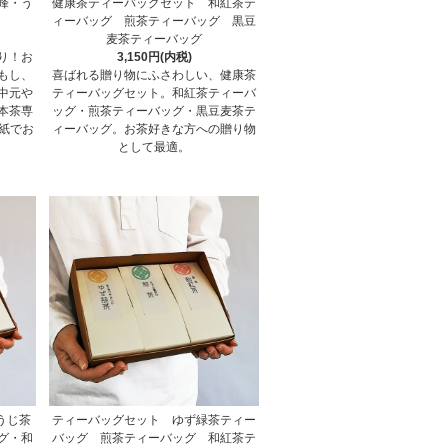
峰・う
健康茶ティーバッグセット 和紅茶テ
ィーバッグ 煎茶ティーバッグ 黒豆
麦茶ティーバッグ
り！お
3,150円(内税)
もし、
喜ばれる贈り物にふさわしい、健康茶
中元や
ティーバッグセット。和紅茶ティーバ
本茶専
ッグ・煎茶ティーバッグ・黒豆麦茶テ
装紙でお
ィーバッグ。お茶好きな方への贈り物
として最適。
うじ茶
ティーバッグセット ゆず緑茶ティー
グ・和
バッグ 煎茶ティーバッグ 和紅茶テ