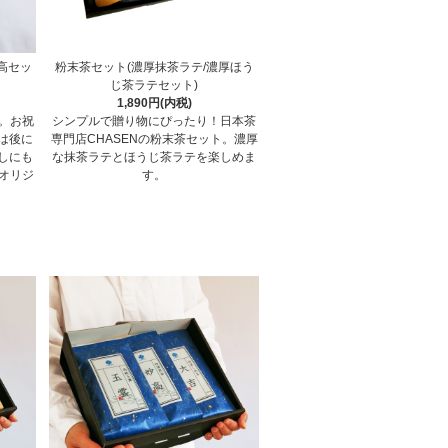
高セッ
粉末茶セット(濃厚抹茶ラテ/濃厚ほう
じ茶ラテセット)
1,890円(内税)
。お祝
シンプルで贈り物にぴったり！日本茶
は後に
専門店CHASENの粉末茶セット。濃厚
しにも
な抹茶ラテとほうじ茶ラテを楽しめま
のオリジ
す。