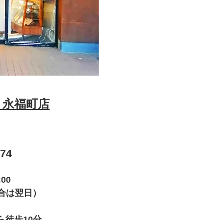
 永福町店
374
:00
合は翌日）
徒歩10分