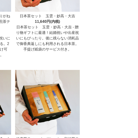
りがね
日本茶セット 玉雲・妙高・大吉
煎茶テ
11,640円(内税)
日本茶セット 玉雲・妙高・大吉 - 贈
り物ギフトに最適！結婚祝いや出産祝
祝いに
いにもぴったり。後に残らない消耗品
る。2
で御香典返しにも利用される日本茶。
分け可
手提げ紙袋のサービス付き。
m。