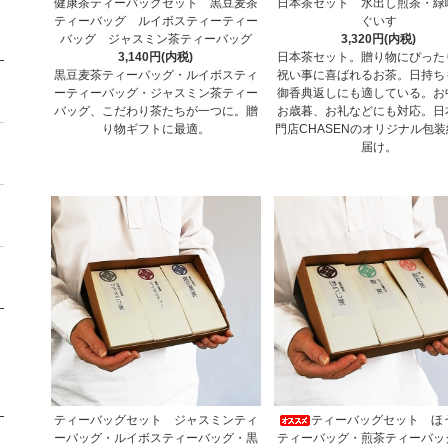
健康茶ティーバッグセット 黒豆麦茶
日本茶セット 水出し煎茶・緑
ティーバッグ ルイボスティーティー
ぐいす
バッグ ジャスミン茶ティーバッグ
3,320円(内税)
3,140円(内税)
日本茶セット。贈り物にぴった
黒豆麦茶ティーバッグ・ルイボスティ
祝い事に喜ばれるお茶。日持ち
ーティーバッグ・ジャスミン茶ティー
御香典返しにも適している。お
バッグ、こだわり茶たちが一つに。贈
お歳暮、お礼などにも対応。日
り物ギフトに最適。
門店CHASENのオリジナル包
届け。
ティーバッグセット ジャスミンティ
ティーバッグセット ほ
ーバッグ・ルイボスティーバッグ・黒
ティーバッグ・煎茶ティーバッ