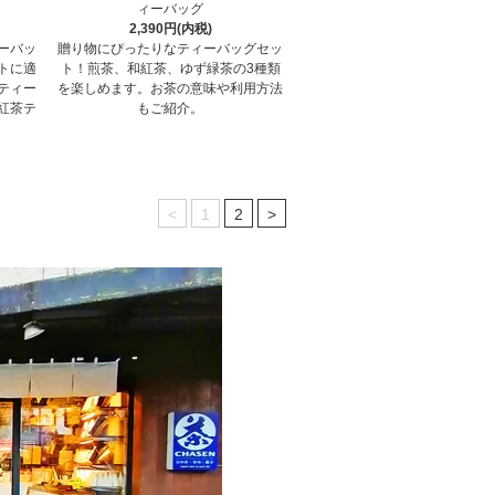
ィーバッグ
2,390円(内税)
ーバッ
贈り物にぴったりなティーバッグセッ
トに適
ト！煎茶、和紅茶、ゆず緑茶の3種類
ティー
を楽しめます。お茶の意味や利用方法
紅茶テ
もご紹介。
<
1
2
>