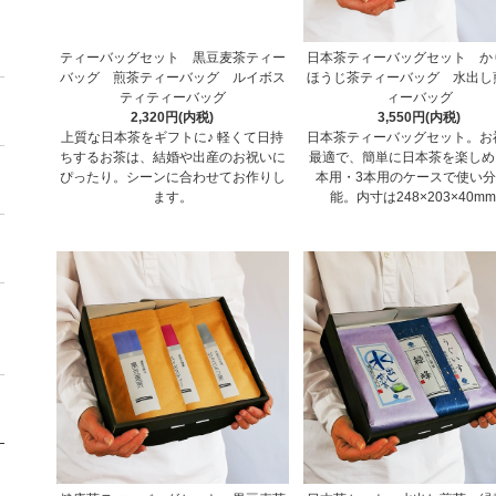
ティーバッグセット 黒豆麦茶ティー
日本茶ティーバッグセット か
バッグ 煎茶ティーバッグ ルイボス
ほうじ茶ティーバッグ 水出し
ティティーバッグ
ィーバッグ
2,320円(内税)
3,550円(内税)
上質な日本茶をギフトに♪ 軽くて日持
日本茶ティーバッグセット。お
ちするお茶は、結婚や出産のお祝いに
最適で、簡単に日本茶を楽しめ
ぴったり。シーンに合わせてお作りし
本用・3本用のケースで使い
ます。
能。内寸は248×203×40m