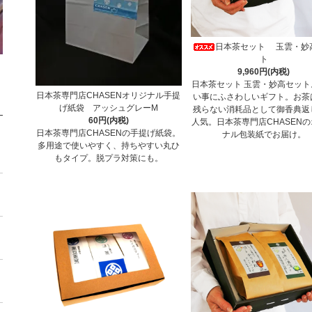
日本茶セット 玉雲・妙
ト
9,960円(内税)
日本茶セット 玉雲・妙高セット
日本茶専門店CHASENオリジナル手提
い事にふさわしいギフト。お茶
げ紙袋 アッシュグレーM
残らない消耗品として御香典返
60円(内税)
人気。日本茶専門店CHASEN
日本茶専門店CHASENの手提げ紙袋。
ナル包装紙でお届け。
多用途で使いやすく、持ちやすい丸ひ
もタイプ。脱プラ対策にも。