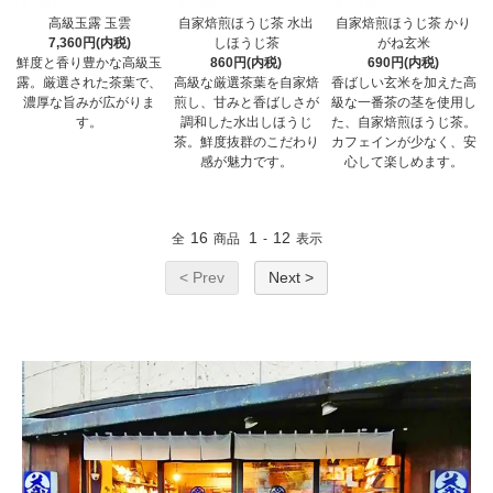
高級玉露 玉雲
自家焙煎ほうじ茶 水出
自家焙煎ほうじ茶 かり
7,360円(内税)
しほうじ茶
がね玄米
鮮度と香り豊かな高級玉
860円(内税)
690円(内税)
露。厳選された茶葉で、
高級な厳選茶葉を自家焙
香ばしい玄米を加えた高
濃厚な旨みが広がりま
煎し、甘みと香ばしさが
級な一番茶の茎を使用し
す。
調和した水出しほうじ
た、自家焙煎ほうじ茶。
茶。鮮度抜群のこだわり
カフェインが少なく、安
感が魅力です。
心して楽しめます。
16
1
12
全
商品
-
表示
< Prev
Next >