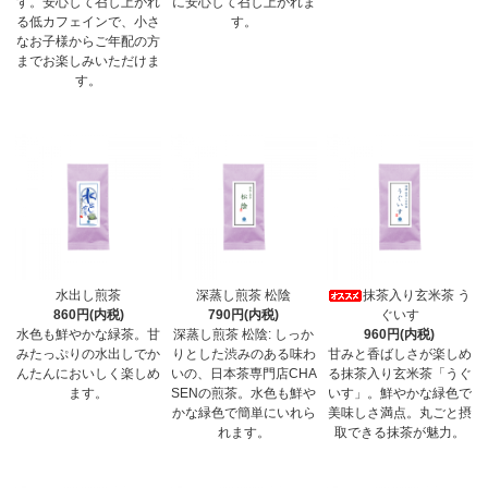
す。安心して召し上がれ
に安心して召し上がれま
る低カフェインで、小さ
す。
なお子様からご年配の方
までお楽しみいただけま
す。
水出し煎茶
深蒸し煎茶 松陰
抹茶入り玄米茶 う
860円(内税)
790円(内税)
ぐいす
水色も鮮やかな緑茶。甘
深蒸し煎茶 松陰: しっか
960円(内税)
みたっぷりの水出しでか
りとした渋みのある味わ
甘みと香ばしさが楽しめ
んたんにおいしく楽しめ
いの、日本茶専門店CHA
る抹茶入り玄米茶「うぐ
ます。
SENの煎茶。水色も鮮や
いす」。鮮やかな緑色で
かな緑色で簡単にいれら
美味しさ満点。丸ごと摂
れます。
取できる抹茶が魅力。