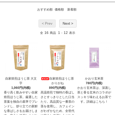
おすすめ順
価格順
新着順
< Prev
Next >
16
1
12
全
商品
-
表示
自家焙煎ほうじ茶 大文
自家焙煎ほうじ茶
かおり玄米茶
字
かりがね
780円(内税)
1,060円(内税)
890円(内税)
かおり玄米茶は、深蒸し
香り高く飲みやすい自家
高温焙煎で独特の香ばし
茶と香る玄米のコラボが
焙煎ほうじ茶。厳選した
さとすっきりとした口当
スッキリ味わえるお茶で
茶葉を独自の基準でブレ
たり。高品質な一番茶の
す。詳細はこちら！
ンドし、炒り立ての新鮮
茎を使用し、カフェイン
な香ばしさをお届けしま
がわずかなため、全世代