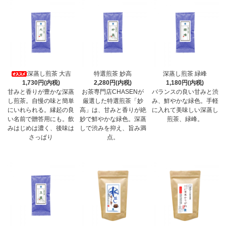
深蒸し煎茶 大吉
特選煎茶 妙高
深蒸し煎茶 緑峰
1,730円(内税)
2,280円(内税)
1,180円(内税)
甘みと香りが豊かな深蒸
お茶専門店CHASENが
バランスの良い甘みと渋
し煎茶。自慢の味と簡単
厳選した特選煎茶「妙
み、鮮やかな緑色。手軽
にいれられる。縁起の良
高」は、甘みと香りが絶
に入れて美味しい深蒸し
い名前で贈答用にも。飲
妙で鮮やかな緑色。深蒸
煎茶、緑峰。
みはじめは濃く、後味は
しで渋みを抑え、旨み満
さっぱり
点。