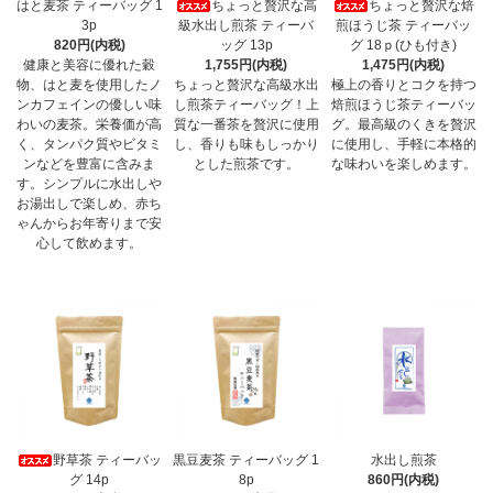
はと麦茶 ティーバッグ 1
ちょっと贅沢な高
ちょっと贅沢な焙
3p
級水出し煎茶 ティーバ
煎ほうじ茶 ティーバッ
820円(内税)
ッグ 13p
グ 18ｐ(ひも付き)
健康と美容に優れた穀
1,755円(内税)
1,475円(内税)
物、はと麦を使用したノ
ちょっと贅沢な高級水出
極上の香りとコクを持つ
ンカフェインの優しい味
し煎茶ティーバッグ！上
焙煎ほうじ茶ティーバッ
わいの麦茶。栄養価が高
質な一番茶を贅沢に使用
グ。最高級のくきを贅沢
く、タンパク質やビタミ
し、香りも味もしっかり
に使用し、手軽に本格的
ンなどを豊富に含みま
とした煎茶です。
な味わいを楽しめます。
す。シンプルに水出しや
お湯出しで楽しめ、赤ち
ゃんからお年寄りまで安
心して飲めます。
野草茶 ティーバッ
黒豆麦茶 ティーバッグ 1
水出し煎茶
グ 14p
8p
860円(内税)