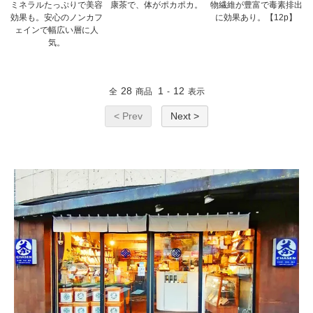
ミネラルたっぷりで美容
康茶で、体がポカポカ。
物繊維が豊富で毒素排出
効果も。安心のノンカフ
に効果あり。【12p】
ェインで幅広い層に人
気。
28
1
12
全
商品
-
表示
< Prev
Next >