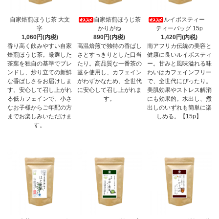
自家焙煎ほうじ茶 大文
自家焙煎ほうじ茶
ルイボスティー
字
かりがね
ティーバッグ 15p
1,060円(内税)
890円(内税)
1,420円(内税)
香り高く飲みやすい自家
高温焙煎で独特の香ばし
南アフリカ伝統の美容と
焙煎ほうじ茶。厳選した
さとすっきりとした口当
健康に良いルイボスティ
茶葉を独自の基準でブレ
たり。高品質な一番茶の
ー。甘みと風味溢れる味
ンドし、炒り立ての新鮮
茎を使用し、カフェイン
わいはカフェインフリー
な香ばしさをお届けしま
がわずかなため、全世代
で、全世代にぴったり。
す。安心して召し上がれ
に安心して召し上がれま
美肌効果やストレス解消
る低カフェインで、小さ
す。
にも効果的。水出し、煮
なお子様からご年配の方
出しのいずれも簡単に楽
までお楽しみいただけま
しめる。【15p】
す。