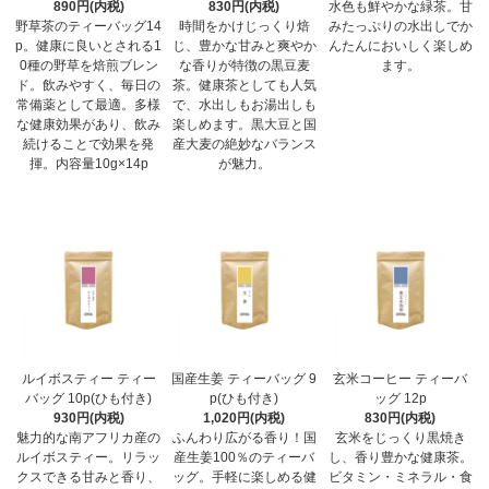
890円(内税)
830円(内税)
水色も鮮やかな緑茶。甘
野草茶のティーバッグ14
時間をかけじっくり焙
みたっぷりの水出しでか
p。健康に良いとされる1
じ、豊かな甘みと爽やか
んたんにおいしく楽しめ
0種の野草を焙煎ブレン
な香りが特徴の黒豆麦
ます。
ド。飲みやすく、毎日の
茶。健康茶としても人気
常備薬として最適。多様
で、水出しもお湯出しも
な健康効果があり、飲み
楽しめます。黒大豆と国
続けることで効果を発
産大麦の絶妙なバランス
揮。内容量10g×14p
が魅力。
ルイボスティー ティー
国産生姜 ティーバッグ 9
玄米コーヒー ティーバ
バッグ 10p(ひも付き)
p(ひも付き)
ッグ 12p
930円(内税)
1,020円(内税)
830円(内税)
魅力的な南アフリカ産の
ふんわり広がる香り！国
玄米をじっくり黒焼き
ルイボスティー。リラッ
産生姜100％のティーバ
し、香り豊かな健康茶。
クスできる甘みと香り、
ッグ。手軽に楽しめる健
ビタミン・ミネラル・食